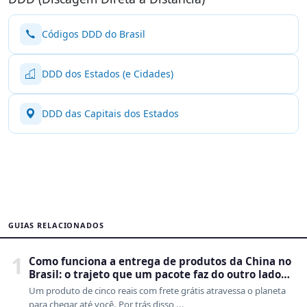
Códigos DDD do Brasil
DDD dos Estados (e Cidades)
DDD das Capitais dos Estados
GUIAS RELACIONADOS
1
Como funciona a entrega de produtos da China no
Brasil: o trajeto que um pacote faz do outro lado
do mundo até a sua casa
Um produto de cinco reais com frete grátis atravessa o planeta
para chegar até você. Por trás disso ...