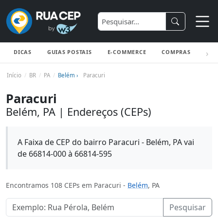
DICAS
GUIAS POSTAIS
E-COMMERCE
COMPRAS
ENV
Início
BR
PA
Belém ›
Paracuri
Paracuri
Belém, PA | Endereços (CEPs)
A Faixa de CEP do bairro Paracuri - Belém, PA vai
de 66814-000 à 66814-595
Encontramos 108 CEPs em Paracuri -
Belém
, PA
Pesquisar