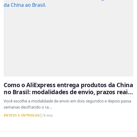
Como o AliExpress entrega produtos da China
no Brasil: modalidades de envio, prazos reais
e o que a Cainiao tem a ver com isso
Você escolhe a modalidade de envio em dois segundos e depois passa
semanas decifrando o ra...
ENVIOS E ENTREGAS
9 min