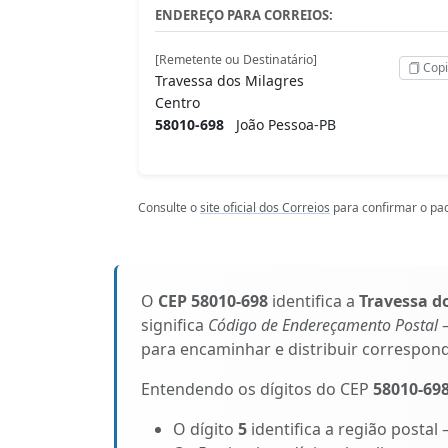
ENDEREÇO PARA CORREIOS:
[Remetente ou Destinatário]
Copi
Travessa dos Milagres
Centro
58010-698
João Pessoa-PB
Consulte o
site oficial dos Correios
para confirmar o pad
O
CEP 58010-698
identifica a
Travessa d
significa
Código de Endereçamento Postal
–
para encaminhar e distribuir correspon
Entendendo os dígitos do CEP
58010-69
O dígito
5
identifica a região postal 