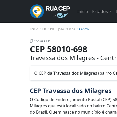
Início
Estados
Início
BR
PB
João Pessoa
Centro ›
Copiar CEP
CEP 58010-698
Travessa dos Milagres - Cent
O CEP da Travessa dos Milagres (bairro C
CEP Travessa dos Milagres
O Código de Endereçamento Postal (CEP) 58
Milagres que está localizado no bairro Cent
do Brasil. Quem nasce no município é chama