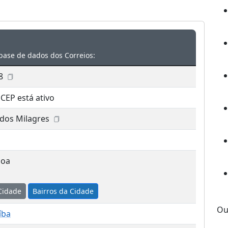
base de dados dos Correios:
8
 CEP está ativo
 dos Milagres
soa
Cidade
Bairros da Cidade
Ou
íba