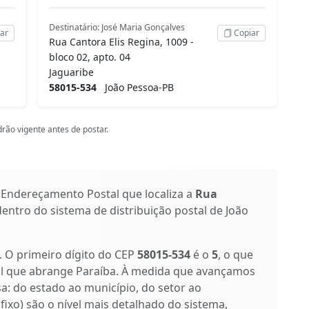
Destinatário: José Maria Gonçalves
ar
Copiar
Rua Cantora Elis Regina, 1009 -
bloco 02, apto. 04
Jaguaribe
58015-534
João Pessoa-PB
rão vigente antes de postar.
 Endereçamento Postal que localiza a
Rua
dentro do sistema de distribuição postal de João
s. O primeiro dígito do CEP
58015-534
é o
5
, o que
al que abrange Paraíba. À medida que avançamos
isa: do estado ao município, do setor ao
ufixo) são o nível mais detalhado do sistema,