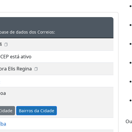
base de dados dos Correios:
4
 CEP está ativo
ra Elis Regina
e
soa
Cidade
Bairros da Cidade
Ou
íba