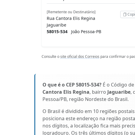
[Remetente ou Destinatário]
Copi
Rua Cantora Elis Regina
Jaguaribe
58015-534
João Pessoa-PB
Consulte o
site oficial dos Correios
para confirmar o pad
O que é o CEP 58015-534?
É o Código de
Cantora Elis Regina
, bairro
Jaguaribe
, 
Pessoa/PB, região Nordeste do Brasil.
O Brasil é dividido em 10 regiões postai
posiciona este endereço na região post
nos dígitos, a localização fica mais prec
logradouro. Os três últimos dígitos (o s