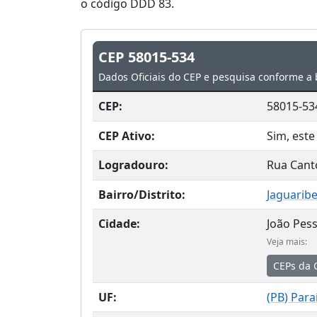
o código DDD 83.
CEP 58015-534
Dados Oficiais do CEP e pesquisa conforme a 
CEP:
58015-53
CEP Ativo:
Sim, este
Logradouro:
Rua Canto
Bairro/Distrito:
Jaguarib
Cidade:
João Pes
Veja mais:
CEPs da 
UF:
(
PB
) Para