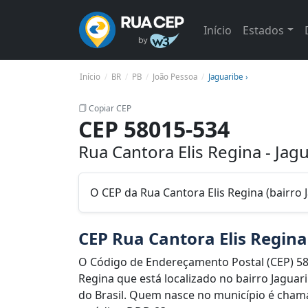
Início
Estados
Início
BR
PB
João Pessoa
Jaguaribe ›
Copiar CEP
CEP 58015-534
Rua Cantora Elis Regina - Jag
O CEP da Rua Cantora Elis Regina (bairro 
CEP Rua Cantora Elis Regina
O Código de Endereçamento Postal (CEP) 58
Regina que está localizado no bairro Jaguar
do Brasil. Quem nasce no município é chama