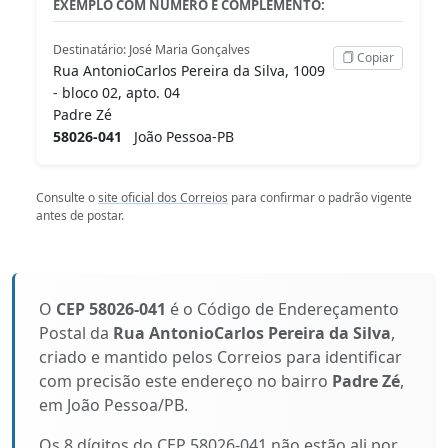
EXEMPLO COM NÚMERO E COMPLEMENTO:
Destinatário: José Maria Gonçalves
Copiar
Rua AntonioCarlos Pereira da Silva, 1009
- bloco 02, apto. 04
Padre Zé
58026-041
João Pessoa-PB
Consulte o
site oficial dos Correios
para confirmar o padrão vigente
antes de postar.
O
CEP 58026-041
é o Código de Endereçamento
Postal da
Rua AntonioCarlos Pereira da Silva
,
criado e mantido pelos Correios para identificar
com precisão este endereço no bairro
Padre Zé
,
em João Pessoa/PB.
Os 8 dígitos do CEP 58026-041 não estão ali por