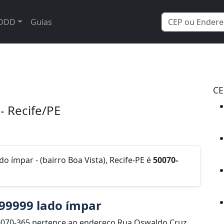
DDD
Guias
CE
- Recife/PE
o ímpar - (bairro Boa Vista), Recife-PE é
50070-
 99999 lado ímpar
0070-365 pertence ao endereço Rua Oswaldo Cruz