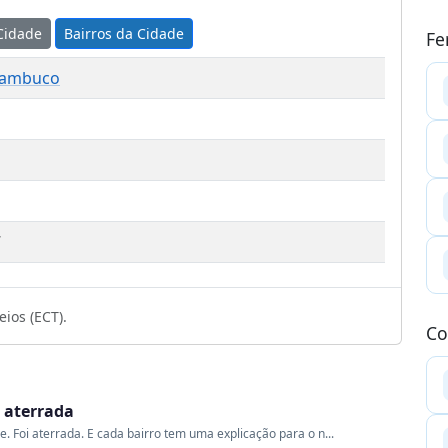
Cidade
Bairros da Cidade
Fe
nambuco
7
ios (ECT).
Co
i aterrada
me. Foi aterrada. E cada bairro tem uma explicação para o n...