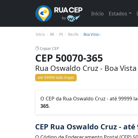
Início
Estados
Início
BR
PE
Recife
Boa Vista ›
Copiar CEP
CEP 50070-365
Rua Oswaldo Cruz - Boa Vista 
até 99999 lado ímpar
O CEP da Rua Oswaldo Cruz - até 99999 lad
365
.
CEP Rua Oswaldo Cruz - até
O Código de Endereçamento Postal (CEP) 5