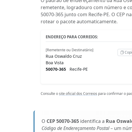
O padrão de endereçamento da Rua Oswal
remetente, logradouro com número e com
50070-365 junto com Recife-PE. O CEP na
rotear o pacote automaticamente.
ENDEREÇO PARA CORREIOS:
[Remetente ou Destinatário]
Copi
Rua Oswaldo Cruz
Boa Vista
50070-365
Recife-PE
Consulte o
site oficial dos Correios
para confirmar o pad
O
CEP 50070-365
identifica a
Rua Oswal
Código de Endereçamento Postal
– um núme