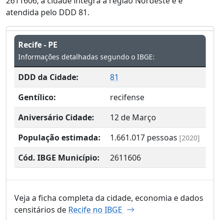
2611606, a cidade integra a região Nordeste e é
atendida pelo DDD 81.
Recife - PE
Informações detalhadas segundo o IBGE:
DDD da Cidade:
81
Gentílico:
recifense
Aniversário Cidade:
12 de Março
População estimada:
1.661.017
pessoas
[2020]
Cód. IBGE Município:
2611606
Veja a ficha completa da cidade, economia e dados
censitários de
Recife no IBGE