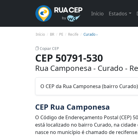
Início
Estados
Início
BR
PE
Recife
Curado ›
Copiar CEP
CEP 50791-530
Rua Camponesa - Curado - Re
O CEP da Rua Camponesa (bairro Curado),
CEP Rua Camponesa
O Código de Endereçamento Postal (CEP) 5
está localizado no bairro Curado, na cidade
nasce no município é chamado de recifense. 