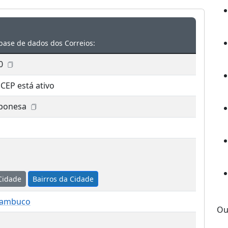
base de dados dos Correios:
0
 CEP está ativo
ponesa
Cidade
Bairros da Cidade
nambuco
Ou