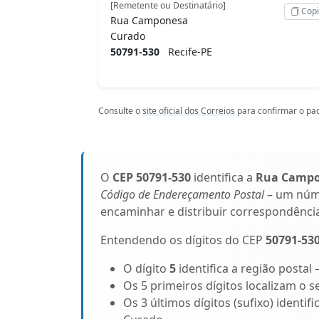
[Remetente ou Destinatário]
Copi
Rua Camponesa
Curado
50791-530
Recife-PE
Consulte o
site oficial dos Correios
para confirmar o pad
O
CEP 50791-530
identifica a
Rua Camp
Código de Endereçamento Postal
– um núme
encaminhar e distribuir correspondênci
Entendendo os dígitos do CEP
50791-53
O dígito
5
identifica a região postal
Os 5 primeiros dígitos localizam o s
Os 3 últimos dígitos (sufixo) ident