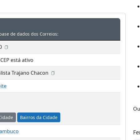
base de dados dos Correios:
0
 CEP está ativo
lista Trajano Chacon
ite
Ou
Cidade
Bairros da Cidade
nambuco
Fe