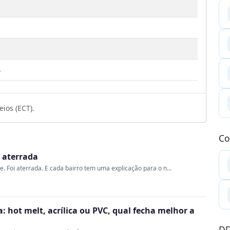
4
ios (ECT).
Co
i aterrada
me. Foi aterrada. E cada bairro tem uma explicação para o n...
 hot melt, acrílica ou PVC, qual fecha melhor a
DD