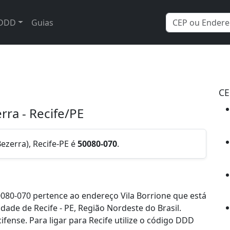
DDD
Guias
CE
erra - Recife/PE
Bezerra), Recife-PE é
50080-070
.
080-070 pertence ao endereço Vila Borrione que está
idade de Recife - PE, Região Nordeste do Brasil.
ense. Para ligar para Recife utilize o código DDD