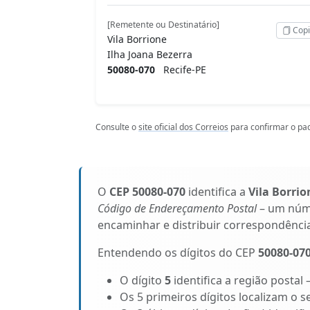
[Remetente ou Destinatário]
Copi
Vila Borrione
Ilha Joana Bezerra
50080-070
Recife-PE
Consulte o
site oficial dos Correios
para confirmar o pad
O
CEP 50080-070
identifica a
Vila Borrio
Código de Endereçamento Postal
– um núme
encaminhar e distribuir correspondênci
Entendendo os dígitos do CEP
50080-07
O dígito
5
identifica a região postal
Os 5 primeiros dígitos localizam o s