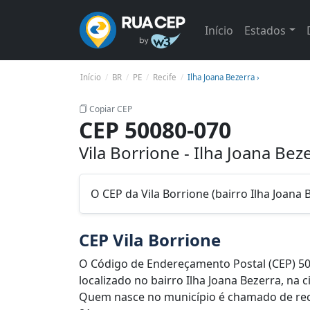
Início
Estados
Início
BR
PE
Recife
Ilha Joana Bezerra ›
Copiar CEP
CEP 50080-070
Vila Borrione - Ilha Joana Bez
O CEP da Vila Borrione (bairro Ilha Joana 
CEP Vila Borrione
O Código de Endereçamento Postal (CEP) 50
localizado no bairro Ilha Joana Bezerra, na c
Quem nasce no município é chamado de recif