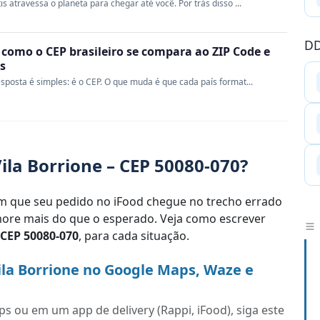
s atravessa o planeta para chegar até você. Por trás disso ...
DD
 como o CEP brasileiro se compara ao ZIP Code e
s
sposta é simples: é o CEP. O que muda é que cada país format...
ila Borrione – CEP 50080-070?
 que seu pedido no iFood chegue no trecho errado
re mais do que o esperado. Veja como escrever
CEP 50080-070
, para cada situação.
la Borrione no Google Maps, Waze e
s ou em um app de delivery (Rappi, iFood), siga este