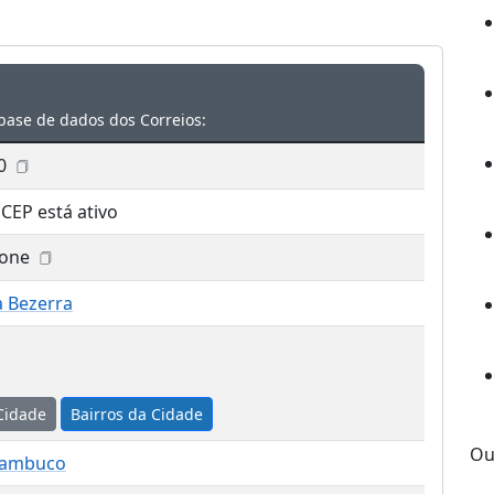
base de dados dos Correios:
0
 CEP está ativo
ione
a Bezerra
Cidade
Bairros da Cidade
Ou
nambuco