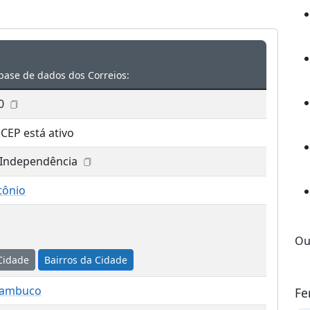
base de dados dos Correios:
0
 CEP está ativo
 Independência
tônio
Ou
Cidade
Bairros da Cidade
nambuco
Fe