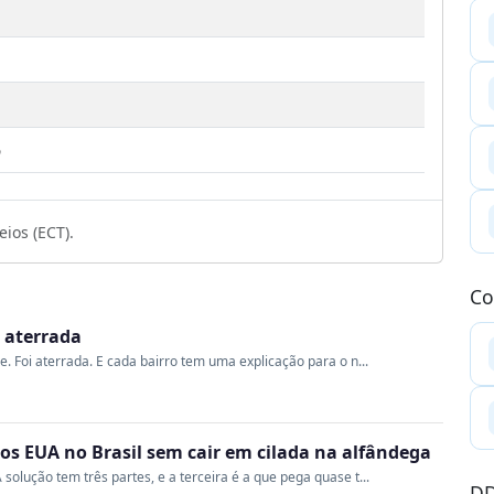
6
ios (ECT).
Co
i aterrada
me. Foi aterrada. E cada bairro tem uma explicação para o n...
s EUA no Brasil sem cair em cilada na alfândega
 solução tem três partes, e a terceira é a que pega quase t...
DD