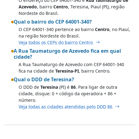
O endereço do CEP 64001-340 é
Rua Taumaturgo de
Azevedo
, bairro
Centro
, Teresina, Piauí (PI), região
Nordeste do Brasil.
Qual o bairro do CEP 64001-340?
O CEP 64001-340 pertence ao bairro
Centro
, no Piauí,
na região Nordeste do Brasil.
Veja todos os CEPs do bairro Centro
A Rua Taumaturgo de Azevedo fica em qual
cidade?
A Rua Taumaturgo de Azevedo com CEP 64001-340
fica na cidade de
Teresina-PI
, bairro Centro.
Qual o DDD de Teresina?
O DDD de
Teresina
(PI) é
86
. Para ligar de outra
cidade, disque: 0 + código da operadora + 86 +
número.
Veja todas as cidades atendidas pelo DDD 86