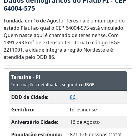
Dados demográficos do Piauí/PI - CEP
64004-575
Fundada em 16 de Agosto, Teresina é o município do
estado Piauí ao qual o CEP 64004-575 está vinculado.
Quem nasce aqui é chamado de teresinense. Com
1391,293 km² de extensão territorial e código IBGE
2211001, a cidade integra a região Nordeste e é
atendida pelo DDD 86.
Teresina - PI
Informações detalhadas segundo o IBGE:
DDD da Cidade:
86
Gentílico:
teresinense
Aniversário Cidade:
16 de Agosto
População estimada:
871.126
pessoas
[2020]