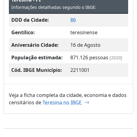
Informações detalhadas segundo o IBGE:
DDD da Cidade:
86
Gentílico:
teresinense
Aniversário Cidade:
16 de Agosto
População estimada:
871.126
pessoas
[2020]
Cód. IBGE Município:
2211001
Veja a ficha completa da cidade, economia e dados
censitários de
Teresina no IBGE