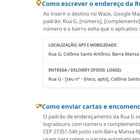
Como escrever o endereço da R
Ao inserir o destino no Waze, Google Map
padrão: Rua G, [número], [complemento],
número e o bairro evita que o aplicativo
LOCALIZAÇÃO, GPS E MOBILIDADE:
Rua G, Colônia Santo Antônio, Barra Mansa 
ENTREGA / DELIVERY (IFOOD, LOGGI):
Rua G - [seu nº - bloco, apto], Colônia Sant
Como enviar cartas e encomend
O padrão de endereçamento da Rua G seg
logradouro com número e complemento, b
CEP 27351-540 junto com Barra Mansa-RJ.
usam para rotear o pacote automaticam