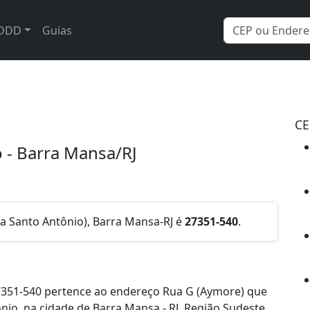
DDD
Guias
CE
o - Barra Mansa/RJ
ia Santo Antônio), Barra Mansa-RJ é
27351-540
.
7351-540 pertence ao endereço Rua G (Aymore) que
ônio, na cidade de Barra Mansa - RJ, Região Sudeste