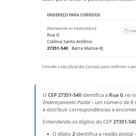
ENDEREÇO PARA CORREIOS:
[Remetente ou Destinatário]
Copi
Rua G
Colônia Santo Antônio
27351-540
Barra Mansa-RJ
Consulte o
site oficial dos Correios
para confirmar o pad
O
CEP 27351-540
identifica a
Rua G
no si
Endereçamento Postal
– um número de 8 d
e distribuir correspondências e encomen
Entendendo os dígitos do CEP
27351-54
O dígito
2
identifica a região postal 