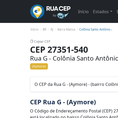
Início
Estados
Início
BR
RJ
Barra Mansa
Colônia Santo Antônio ›
Copiar CEP
CEP 27351-540
Rua G - Colônia Santo Antôni
(Aymore)
O CEP da Rua G - (Aymore) - (bairro Colôn
CEP Rua G - (Aymore)
O Código de Endereçamento Postal (CEP) 2
está localizado no bairro Colônia Santo Ant