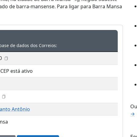
ado de barra-mansense. Para ligar para Barra Mansa
base de dados dos Correios:
0
 CEP está ativo
)
Ou
Santo Antônio
→
nsa
Fe