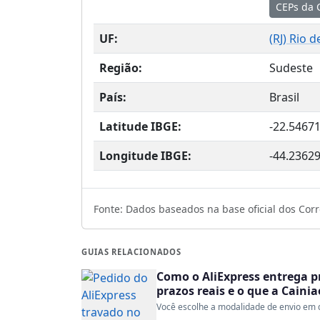
CEPs da 
UF:
(
RJ
) Rio d
Região:
Sudeste
País:
Brasil
Latitude IBGE:
-22.5467
Longitude IBGE:
-44.2362
Fonte: Dados baseados na base oficial dos Corre
GUIAS RELACIONADOS
Como o AliExpress entrega p
prazos reais e o que a Caini
Você escolhe a modalidade de envio em d