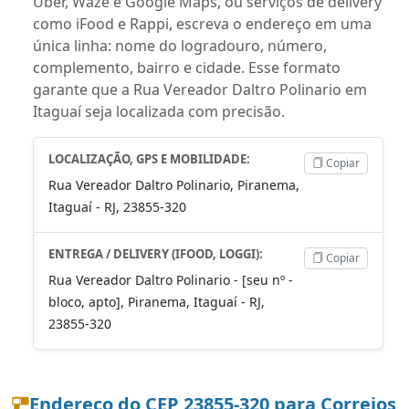
Uber, Waze e Google Maps, ou serviços de delivery
como iFood e Rappi, escreva o endereço em uma
única linha: nome do logradouro, número,
complemento, bairro e cidade. Esse formato
garante que a Rua Vereador Daltro Polinario em
Itaguaí seja localizada com precisão.
LOCALIZAÇÃO, GPS E MOBILIDADE:
Copiar
Rua Vereador Daltro Polinario, Piranema,
Itaguaí - RJ, 23855-320
ENTREGA / DELIVERY (IFOOD, LOGGI):
Copiar
Rua Vereador Daltro Polinario - [seu nº -
bloco, apto], Piranema, Itaguaí - RJ,
23855-320
Endereço do CEP 23855-320 para Correios