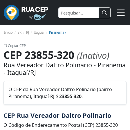
Início
BR
RJ
Itaguaí
Piranema ›
Copiar CEP
CEP 23855-320
(Inativo)
Rua Vereador Daltro Polinario - Piranema
- Itaguaí/RJ
O CEP da Rua Vereador Daltro Polinario (bairro
Piranema), Itaguaí-RJ é
23855-320
.
CEP Rua Vereador Daltro Polinario
O Código de Endereçamento Postal (CEP) 23855-320