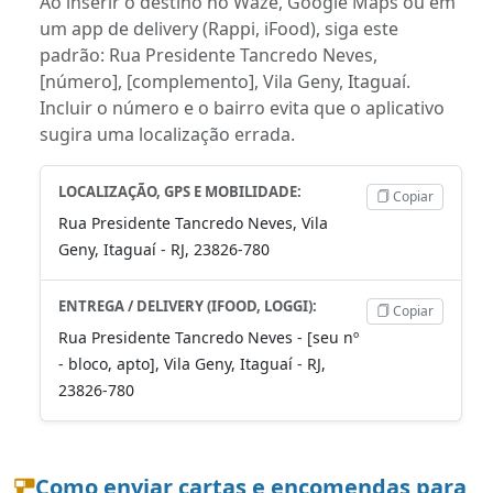
Ao inserir o destino no Waze, Google Maps ou em
um app de delivery (Rappi, iFood), siga este
padrão: Rua Presidente Tancredo Neves,
[número], [complemento], Vila Geny, Itaguaí.
Incluir o número e o bairro evita que o aplicativo
sugira uma localização errada.
LOCALIZAÇÃO, GPS E MOBILIDADE:
Copiar
Rua Presidente Tancredo Neves, Vila
Geny, Itaguaí - RJ, 23826-780
ENTREGA / DELIVERY (IFOOD, LOGGI):
Copiar
Rua Presidente Tancredo Neves - [seu nº
- bloco, apto], Vila Geny, Itaguaí - RJ,
23826-780
Como enviar cartas e encomendas para