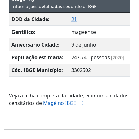
Informações detalhadas segundo o IBGE:
DDD da Cidade:
21
Gentílico:
mageense
Aniversário Cidade:
9 de Junho
População estimada:
247.741
pessoas
[2020]
Cód. IBGE Município:
3302502
Veja a ficha completa da cidade, economia e dados
censitários de
Magé no IBGE