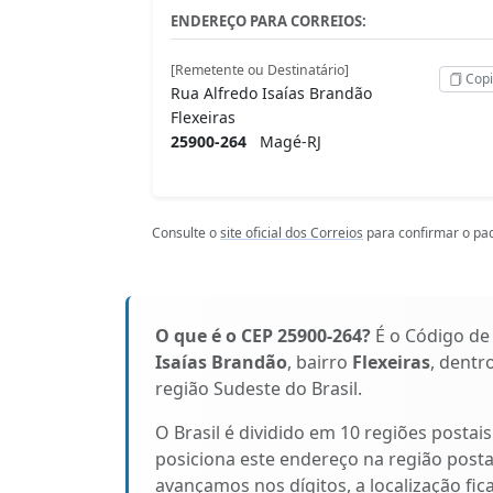
ENDEREÇO PARA CORREIOS:
[Remetente ou Destinatário]
Copi
Rua Alfredo Isaías Brandão
Flexeiras
25900-264
Magé-RJ
Consulte o
site oficial dos Correios
para confirmar o pad
O que é o CEP 25900-264?
É o Código de
Isaías Brandão
, bairro
Flexeiras
, dentr
região Sudeste do Brasil.
O Brasil é dividido em 10 regiões postai
posiciona este endereço na região posta
avançamos nos dígitos, a localização fic