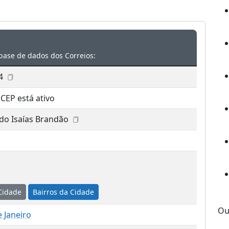
base de dados dos Correios:
4
 CEP está ativo
do Isaías Brandão
Cidade
Bairros da Cidade
Ou
e Janeiro