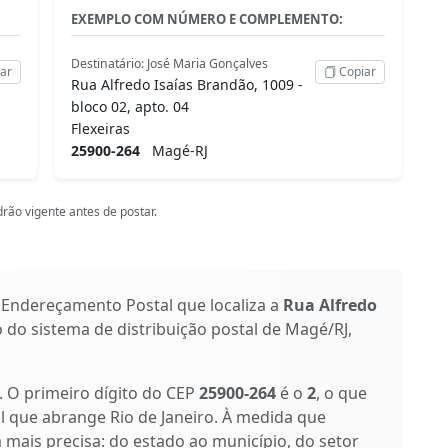
EXEMPLO COM NÚMERO E COMPLEMENTO:
Destinatário: José Maria Gonçalves
ar
Copiar
Rua Alfredo Isaías Brandão, 1009 -
bloco 02, apto. 04
Flexeiras
25900-264
Magé-RJ
rão vigente antes de postar.
 Endereçamento Postal que localiza a
Rua Alfredo
o do sistema de distribuição postal de Magé/RJ,
s. O primeiro dígito do CEP
25900-264
é o
2
, o que
l que abrange Rio de Janeiro. À medida que
a mais precisa: do estado ao município, do setor