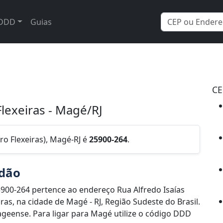
DDD
Guias
CE
Flexeiras - Magé/RJ
ro Flexeiras), Magé-RJ é
25900-264
.
ndão
900-264 pertence ao endereço Rua Alfredo Isaías
ras, na cidade de Magé - RJ, Região Sudeste do Brasil.
eense. Para ligar para Magé utilize o código DDD