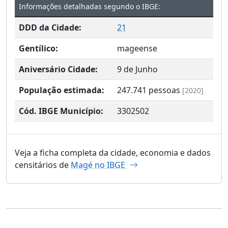
Informações detalhadas segundo o IBGE:
DDD da Cidade:
21
Gentílico:
mageense
Aniversário Cidade:
9 de Junho
População estimada:
247.741
pessoas
[2020]
Cód. IBGE Município:
3302502
Veja a ficha completa da cidade, economia e dados
censitários de
Magé no IBGE