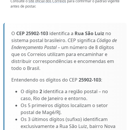
Consulte o
site oficial dos Correios
para confirmar o padrão vigente
antes de postar.
O
CEP 25902-103
identifica a
Rua São Luiz
no
sistema postal brasileiro. CEP significa
Código de
Endereçamento Postal
– um número de 8 dígitos
que os Correios utilizam para encaminhar e
distribuir correspondências e encomendas em
todo o Brasil.
Entendendo os dígitos do CEP
25902-103
:
O dígito
2
identifica a região postal – no
caso, Rio de Janeiro e entorno.
Os 5 primeiros dígitos localizam o setor
postal de Magé/RJ.
Os 3 últimos dígitos (sufixo) identificam
exclusivamente a Rua São Luiz, bairro Nova