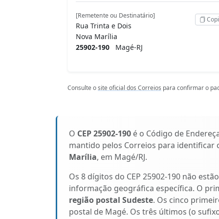
[Remetente ou Destinatário]
Copi
Rua Trinta e Dois
Nova Marília
25902-190
Magé-RJ
Consulte o
site oficial dos Correios
para confirmar o pad
O
CEP 25902-190
é o Código de Endereç
mantido pelos Correios para identificar
Marília
, em Magé/RJ.
Os 8 dígitos do CEP 25902-190 não estã
informação geográfica específica. O pri
região postal Sudeste
. Os cinco primeir
postal de Magé. Os três últimos (o sufi