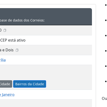
base de dados dos Correios:
0
 CEP está ativo
a e Dois
ília
Cidade
Bairros da Cidade
e Janeiro
Ou