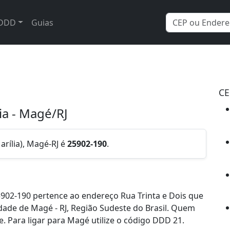
DDD
Guias
CE
ia - Magé/RJ
arília), Magé-RJ é
25902-190
.
902-190 pertence ao endereço Rua Trinta e Dois que
cidade de Magé - RJ, Região Sudeste do Brasil. Quem
 Para ligar para Magé utilize o código DDD 21.