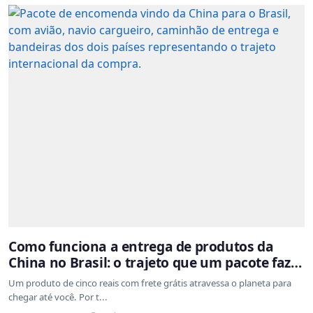
Como funciona a entrega de produtos da
China no Brasil: o trajeto que um pacote faz
do outro lado do mundo até a sua casa
Um produto de cinco reais com frete grátis atravessa o planeta para
chegar até você. Por t...