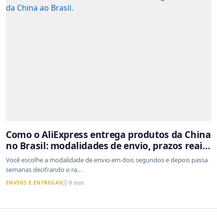
Como o AliExpress entrega produtos da China
no Brasil: modalidades de envio, prazos reais
e o que a Cainiao tem a ver com isso
Você escolhe a modalidade de envio em dois segundos e depois passa
semanas decifrando o ra...
ENVIOS E ENTREGAS
9 min