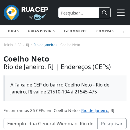
DICAS
GUIAS POSTAIS
E-COMMERCE
COMPRAS
ENV
Início
BR
RJ
Rio de Janeiro ›
Coelho Neto
Coelho Neto
Rio de Janeiro, RJ | Endereços (CEPs)
A Faixa de CEP do bairro Coelho Neto - Rio de
Janeiro, RJ vai de 21510-104 à 21545-475
Encontramos 86 CEPs em Coelho Neto -
Rio de Janeiro
, RJ
Pesquisar