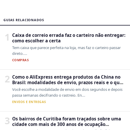
GUIAS RELACIONADOS
1
Caixa de correio errada faz o carteiro não entregar:
como escolher a certa
Tem caixa que parece perfeita na loja, mas faz o carteiro passar
direto....
COMPRAS
2
Como o AliExpress entrega produtos da China no
Brasil: modalidades de envio, prazos reais e o que
a Cainiao tem a ver com isso
Você escolhe a modalidade de envio em dois segundos e depois
passa semanas decifrando o rastreio. En...
ENVIOS E ENTREGAS
3
Os bairros de Curitiba foram traçados sobre uma
cidade com mais de 300 anos de ocupação
desordenada