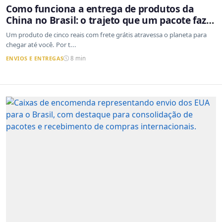
Como funciona a entrega de produtos da
China no Brasil: o trajeto que um pacote faz
do outro lado do mundo até a sua casa
Um produto de cinco reais com frete grátis atravessa o planeta para
chegar até você. Por t...
ENVIOS E ENTREGAS
8 min