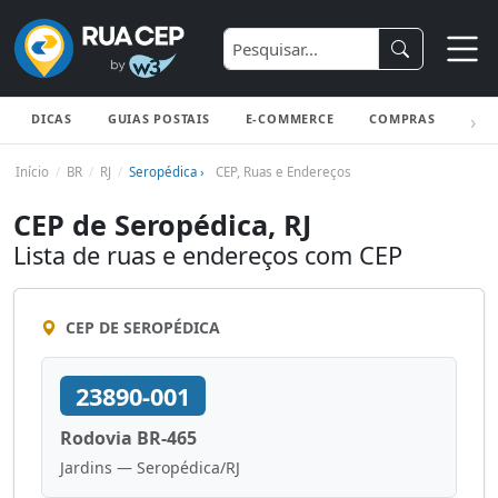
DICAS
GUIAS POSTAIS
E-COMMERCE
COMPRAS
ENV
Início
BR
RJ
Seropédica ›
CEP, Ruas e Endereços
CEP de Seropédica, RJ
Lista de ruas e endereços com CEP
CEP DE SEROPÉDICA
23890-001
Rodovia BR-465
Jardins — Seropédica/RJ