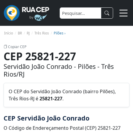
Início
BR
RJ
Três Rios
Pilões ›
Copiar CEP
CEP 25821-227
Servidão João Conrado - Pilões - Três
Rios/RJ
O CEP do Servidão João Conrado (bairro Pilões),
Três Rios-RJ é
25821-227
.
CEP Servidão João Conrado
O Código de Endereçamento Postal (CEP) 25821-227