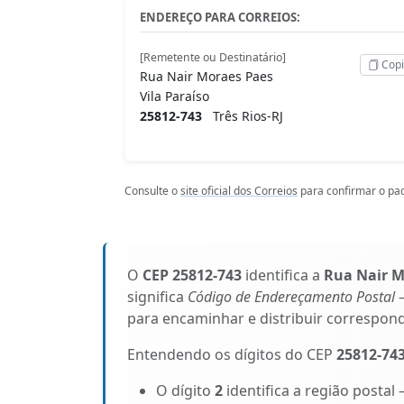
ENDEREÇO PARA CORREIOS:
[Remetente ou Destinatário]
Copi
Rua Nair Moraes Paes
Vila Paraíso
25812-743
Três Rios-RJ
Consulte o
site oficial dos Correios
para confirmar o pad
O
CEP 25812-743
identifica a
Rua Nair M
significa
Código de Endereçamento Postal
–
para encaminhar e distribuir correspon
Entendendo os dígitos do CEP
25812-74
O dígito
2
identifica a região postal 