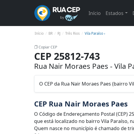
Início
Estados
Início
BR
RJ
Três Rios
Vila Paraíso ›
Copiar CEP
CEP 25812-743
Rua Nair Moraes Paes - Vila Pa
O CEP da Rua Nair Moraes Paes (bairro Vila
CEP Rua Nair Moraes Paes
O Código de Endereçamento Postal (CEP) 2
que está localizado no bairro Vila Paraíso, n
Quem nasce no município é chamado de trirri