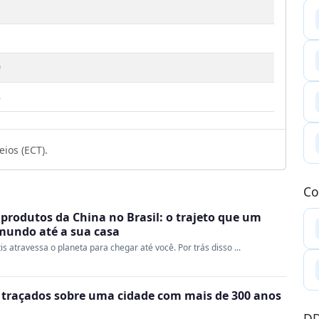
9
3
ios (ECT).
Co
produtos da China no Brasil: o trajeto que um
 mundo até a sua casa
s atravessa o planeta para chegar até você. Por trás disso ...
m traçados sobre uma cidade com mais de 300 anos
DD