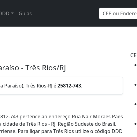
DDD
Guias
CE
raíso - Três Rios/RJ
 Paraíso), Três Rios-RJ é
25812-743
.
5812-743 pertence ao endereço Rua Nair Moraes Paes
a cidade de Três Rios - RJ, Região Sudeste do Brasil.
ense. Para ligar para Três Rios utilize o código DDD