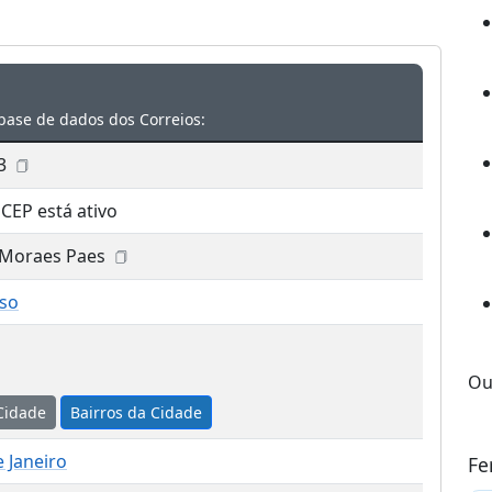
base de dados dos Correios:
3
 CEP está ativo
 Moraes Paes
íso
Ou
Cidade
Bairros da Cidade
e Janeiro
Fe