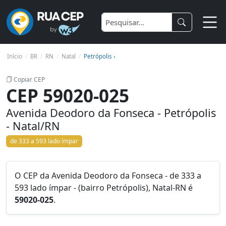
Início
BR
RN
Natal
Petrópolis ›
Copiar CEP
CEP 59020-025
Avenida Deodoro da Fonseca - Petrópolis
- Natal/RN
de 333 a 593 lado ímpar
O CEP da Avenida Deodoro da Fonseca - de 333 a
593 lado ímpar - (bairro Petrópolis), Natal-RN é
59020-025
.