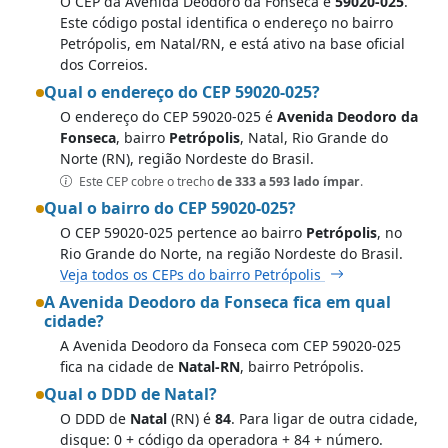
O CEP da Avenida Deodoro da Fonseca é
59020-025
.
Este código postal identifica o endereço no bairro
Petrópolis, em Natal/RN, e está ativo na base oficial
dos Correios.
Qual o endereço do CEP 59020-025?
O endereço do CEP 59020-025 é
Avenida Deodoro da
Fonseca
, bairro
Petrópolis
, Natal, Rio Grande do
Norte (RN), região Nordeste do Brasil.
Este CEP cobre o trecho
de 333 a 593 lado ímpar
.
Qual o bairro do CEP 59020-025?
O CEP 59020-025 pertence ao bairro
Petrópolis
, no
Rio Grande do Norte, na região Nordeste do Brasil.
Veja todos os CEPs do bairro Petrópolis
A Avenida Deodoro da Fonseca fica em qual
cidade?
A Avenida Deodoro da Fonseca com CEP 59020-025
fica na cidade de
Natal-RN
, bairro Petrópolis.
Qual o DDD de Natal?
O DDD de
Natal
(RN) é
84
. Para ligar de outra cidade,
disque: 0 + código da operadora + 84 + número.