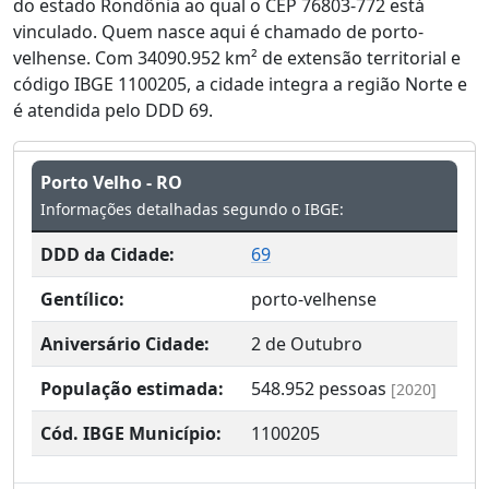
do estado Rondônia ao qual o CEP 76803-772 está
vinculado. Quem nasce aqui é chamado de porto-
velhense. Com 34090.952 km² de extensão territorial e
código IBGE 1100205, a cidade integra a região Norte e
é atendida pelo DDD 69.
Porto Velho - RO
Informações detalhadas segundo o IBGE:
DDD da Cidade:
69
Gentílico:
porto-velhense
Aniversário Cidade:
2 de Outubro
População estimada:
548.952
pessoas
[2020]
Cód. IBGE Município:
1100205