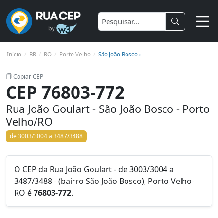
Início
BR
RO
Porto Velho
São João Bosco ›
Copiar CEP
CEP 76803-772
Rua João Goulart - São João Bosco - Porto
Velho/RO
de 3003/3004 a 3487/3488
O CEP da Rua João Goulart - de 3003/3004 a
3487/3488 - (bairro São João Bosco), Porto Velho-
RO é
76803-772
.