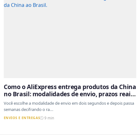
Como o AliExpress entrega produtos da China
no Brasil: modalidades de envio, prazos reais
e o que a Cainiao tem a ver com isso
Você escolhe a modalidade de envio em dois segundos e depois passa
semanas decifrando o ra...
ENVIOS E ENTREGAS
9 min