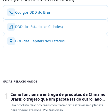
Códigos DDD do Brasil
DDD dos Estados (e Cidades)
DDD das Capitais dos Estados
GUIAS RELACIONADOS
1
Como funciona a entrega de produtos da China no
Brasil: o trajeto que um pacote faz do outro lado
do mundo até a sua casa
Um produto de cinco reais com frete grátis atravessa o planeta
para chegar até você. Por trás disso ...