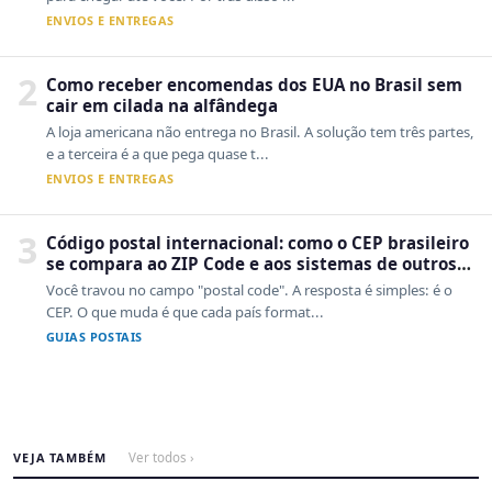
ENVIOS E ENTREGAS
2
Como receber encomendas dos EUA no Brasil sem
cair em cilada na alfândega
A loja americana não entrega no Brasil. A solução tem três partes,
e a terceira é a que pega quase t...
ENVIOS E ENTREGAS
3
Código postal internacional: como o CEP brasileiro
se compara ao ZIP Code e aos sistemas de outros
países
Você travou no campo "postal code". A resposta é simples: é o
CEP. O que muda é que cada país format...
GUIAS POSTAIS
VEJA TAMBÉM
Ver todos ›