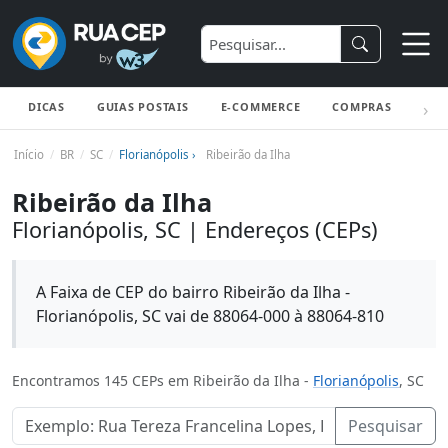
DICAS
GUIAS POSTAIS
E-COMMERCE
COMPRAS
ENV
Início
BR
SC
Florianópolis ›
Ribeirão da Ilha
Ribeirão da Ilha
Florianópolis, SC | Endereços (CEPs)
A Faixa de CEP do bairro Ribeirão da Ilha -
Florianópolis, SC vai de 88064-000 à 88064-810
Encontramos 145 CEPs em Ribeirão da Ilha -
Florianópolis
, SC
Pesquisar