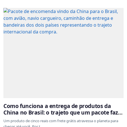
Como funciona a entrega de produtos da
China no Brasil: o trajeto que um pacote faz
do outro lado do mundo até a sua casa
Um produto de cinco reais com frete grátis atravessa o planeta para
chegar até você. Por t...