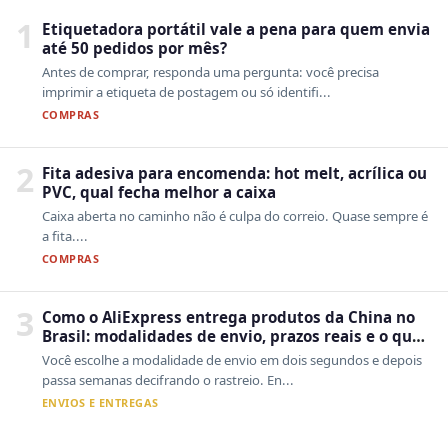
1
Etiquetadora portátil vale a pena para quem envia
até 50 pedidos por mês?
Antes de comprar, responda uma pergunta: você precisa
imprimir a etiqueta de postagem ou só identifi...
COMPRAS
2
Fita adesiva para encomenda: hot melt, acrílica ou
PVC, qual fecha melhor a caixa
Caixa aberta no caminho não é culpa do correio. Quase sempre é
a fita....
COMPRAS
3
Como o AliExpress entrega produtos da China no
Brasil: modalidades de envio, prazos reais e o que
a Cainiao tem a ver com isso
Você escolhe a modalidade de envio em dois segundos e depois
passa semanas decifrando o rastreio. En...
ENVIOS E ENTREGAS