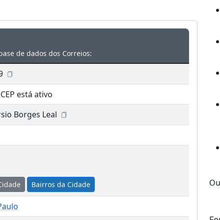
base de dados dos Correios:
9
 CEP está ativo
sio Borges Leal
Ou
Cidade
Bairros da Cidade
Paulo
Fe