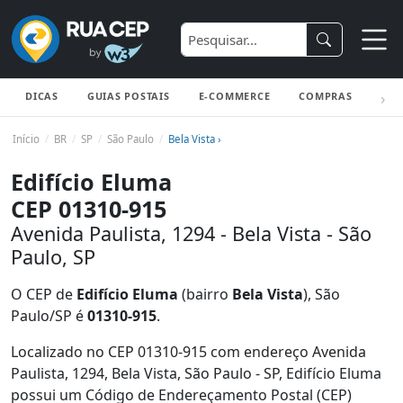
DICAS
GUIAS POSTAIS
E-COMMERCE
COMPRAS
ENV
Início
BR
SP
São Paulo
Bela Vista ›
Edifício Eluma
CEP 01310-915
Avenida Paulista, 1294 - Bela Vista - São
Paulo, SP
O CEP de
Edifício Eluma
(bairro
Bela Vista
), São
Paulo/SP é
01310-915
.
Localizado no CEP 01310-915 com endereço Avenida
Paulista, 1294, Bela Vista, São Paulo - SP, Edifício Eluma
possui um Código de Endereçamento Postal (CEP)