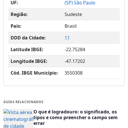
UF:
(
SP
) São Paulo
Região:
Sudeste
País:
Brasil
DDD da Cidade:
11
Latitude IBGE:
-22.75284
Longitude IBGE:
-47.17202
Cód. IBGE Município:
3550308
GUIAS RELACIONADOS
O que é logradouro: o significado, os
tipos e como preencher o campo sem
errar