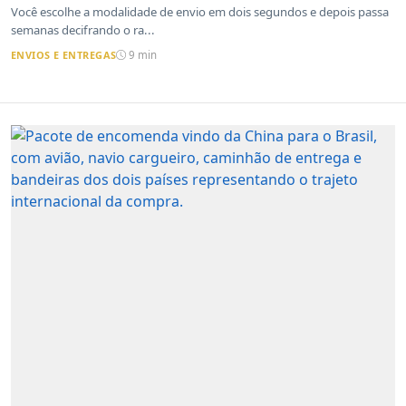
e o que a Cainiao tem a ver com isso
Você escolhe a modalidade de envio em dois segundos e depois passa
semanas decifrando o ra...
ENVIOS E ENTREGAS
9 min