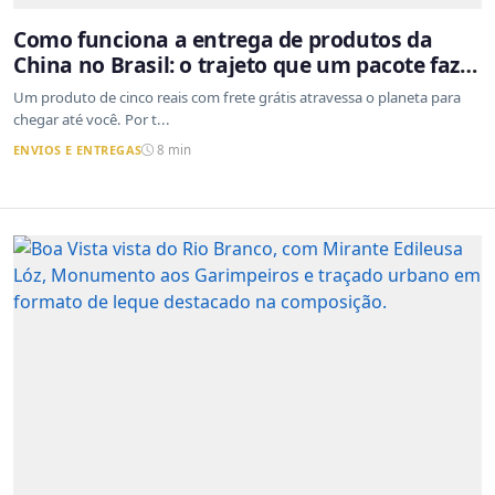
Como funciona a entrega de produtos da
China no Brasil: o trajeto que um pacote faz
do outro lado do mundo até a sua casa
Um produto de cinco reais com frete grátis atravessa o planeta para
chegar até você. Por t...
ENVIOS E ENTREGAS
8 min