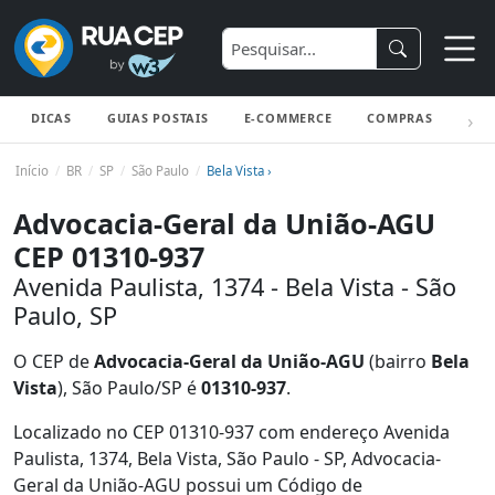
DICAS
GUIAS POSTAIS
E-COMMERCE
COMPRAS
ENV
Início
BR
SP
São Paulo
Bela Vista ›
Advocacia-Geral da União-AGU
CEP 01310-937
Avenida Paulista, 1374 - Bela Vista - São
Paulo, SP
O CEP de
Advocacia-Geral da União-AGU
(bairro
Bela
Vista
), São Paulo/SP é
01310-937
.
Localizado no CEP 01310-937 com endereço Avenida
Paulista, 1374, Bela Vista, São Paulo - SP, Advocacia-
Geral da União-AGU possui um Código de