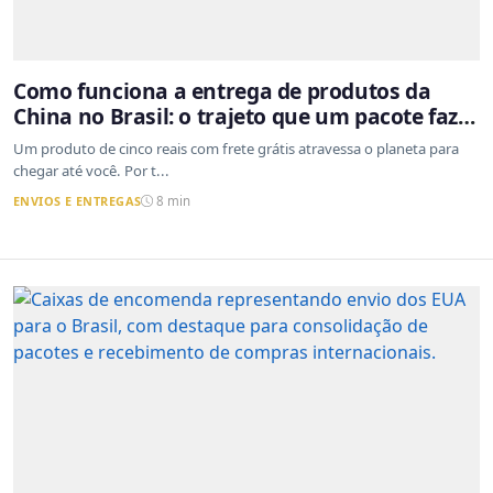
Como funciona a entrega de produtos da
China no Brasil: o trajeto que um pacote faz
do outro lado do mundo até a sua casa
Um produto de cinco reais com frete grátis atravessa o planeta para
chegar até você. Por t...
ENVIOS E ENTREGAS
8 min