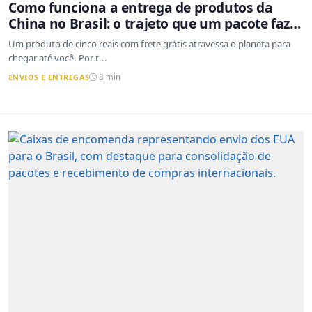
Como funciona a entrega de produtos da
China no Brasil: o trajeto que um pacote faz
do outro lado do mundo até a sua casa
Um produto de cinco reais com frete grátis atravessa o planeta para
chegar até você. Por t...
ENVIOS E ENTREGAS
8 min