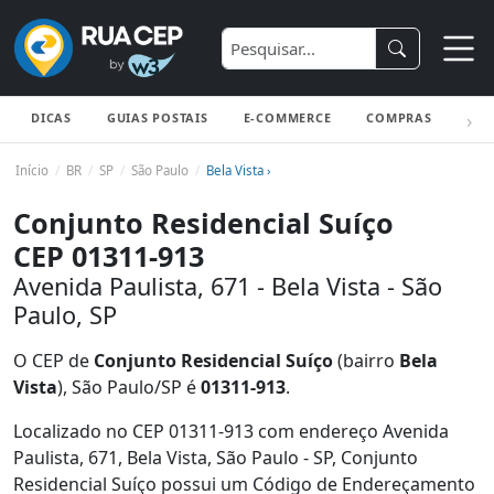
DICAS
GUIAS POSTAIS
E-COMMERCE
COMPRAS
ENV
Início
BR
SP
São Paulo
Bela Vista ›
Conjunto Residencial Suíço
CEP 01311-913
Avenida Paulista, 671 - Bela Vista - São
Paulo, SP
O CEP de
Conjunto Residencial Suíço
(bairro
Bela
Vista
), São Paulo/SP é
01311-913
.
Localizado no CEP 01311-913 com endereço Avenida
Paulista, 671, Bela Vista, São Paulo - SP, Conjunto
Residencial Suíço possui um Código de Endereçamento