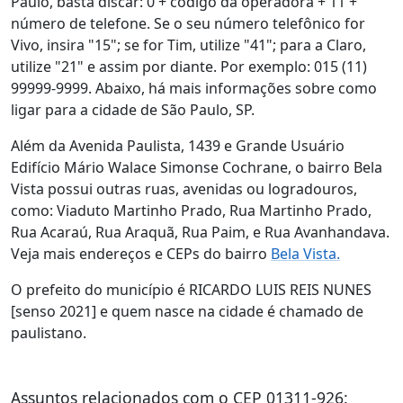
Paulo, basta discar: 0 + código da operadora + 11 +
número de telefone. Se o seu número telefônico for
Vivo, insira "15"; se for Tim, utilize "41"; para a Claro,
utilize "21" e assim por diante. Por exemplo: 015 (11)
99999-9999. Abaixo, há mais informações sobre como
ligar para a cidade de São Paulo, SP.
Além da Avenida Paulista, 1439 e Grande Usuário
Edifício Mário Walace Simonse Cochrane, o bairro Bela
Vista possui outras ruas, avenidas ou logradouros,
como: Viaduto Martinho Prado, Rua Martinho Prado,
Rua Acaraú, Rua Araquã, Rua Paim, e Rua Avanhandava.
Veja mais endereços e CEPs do bairro
Bela Vista.
O prefeito do município é RICARDO LUIS REIS NUNES
[senso 2021] e quem nasce na cidade é chamado de
paulistano.
Assuntos relacionados com o CEP 01311-926: