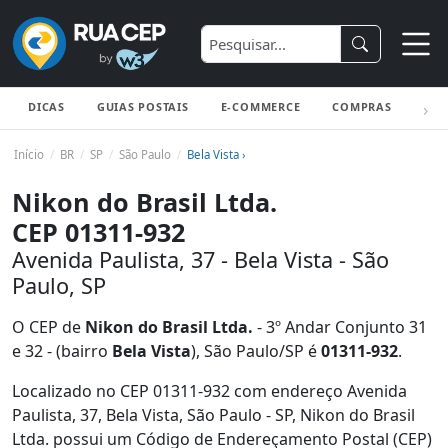
DICAS
GUIAS POSTAIS
E-COMMERCE
COMPRAS
ENV
Início
BR
SP
São Paulo
Bela Vista ›
Nikon do Brasil Ltda.
CEP 01311-932
Avenida Paulista, 37 - Bela Vista - São
Paulo, SP
O CEP de
Nikon do Brasil Ltda.
- 3º Andar Conjunto 31
e 32 - (bairro
Bela Vista
), São Paulo/SP é
01311-932
.
Localizado no CEP 01311-932 com endereço Avenida
Paulista, 37, Bela Vista, São Paulo - SP, Nikon do Brasil
Ltda. possui um Código de Endereçamento Postal (CEP)