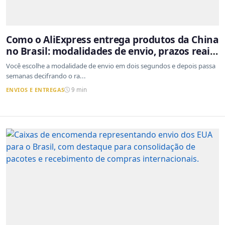
Como o AliExpress entrega produtos da China
no Brasil: modalidades de envio, prazos reais
e o que a Cainiao tem a ver com isso
Você escolhe a modalidade de envio em dois segundos e depois passa
semanas decifrando o ra...
ENVIOS E ENTREGAS
9 min