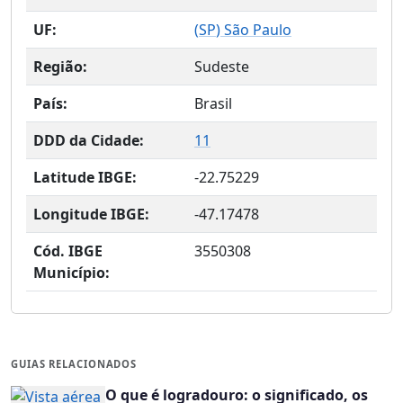
UF:
(
SP
) São Paulo
Região:
Sudeste
País:
Brasil
DDD da Cidade:
11
Latitude IBGE:
-22.75229
Longitude IBGE:
-47.17478
Cód. IBGE
3550308
Município:
GUIAS RELACIONADOS
O que é logradouro: o significado, os