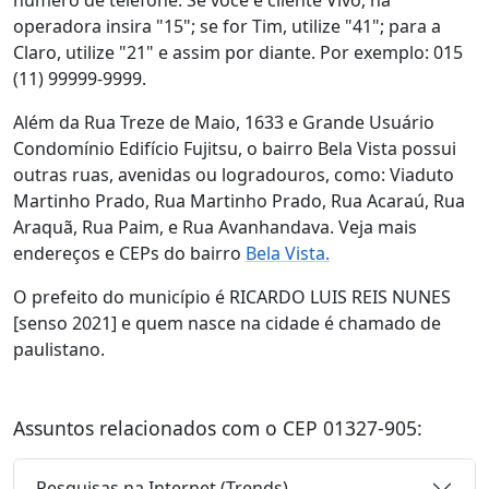
número de telefone. Se você é cliente Vivo, na
operadora insira "15"; se for Tim, utilize "41"; para a
Claro, utilize "21" e assim por diante. Por exemplo: 015
(11) 99999-9999.
Além da Rua Treze de Maio, 1633 e Grande Usuário
Condomínio Edifício Fujitsu, o bairro Bela Vista possui
outras ruas, avenidas ou logradouros, como: Viaduto
Martinho Prado, Rua Martinho Prado, Rua Acaraú, Rua
Araquã, Rua Paim, e Rua Avanhandava. Veja mais
endereços e CEPs do bairro
Bela Vista.
O prefeito do município é RICARDO LUIS REIS NUNES
[senso 2021] e quem nasce na cidade é chamado de
paulistano.
Assuntos relacionados com o CEP 01327-905:
Pesquisas na Internet (Trends)