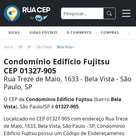
DICAS
GUIAS POSTAIS
E-COMMERCE
COMPRAS
ENV
Início
BR
SP
São Paulo
Bela Vista ›
Condomínio Edifício Fujitsu
CEP 01327-905
Rua Treze de Maio, 1633 - Bela Vista - São
Paulo, SP
O CEP de
Condomínio Edifício Fujitsu
(bairro
Bela
Vista
), São Paulo/SP é
01327-905
.
Localizado no CEP 01327-905 com endereço Rua Treze
de Maio, 1633, Bela Vista, São Paulo - SP, Condomínio
Edifício Fujitsu possui um Código de Endereçamento