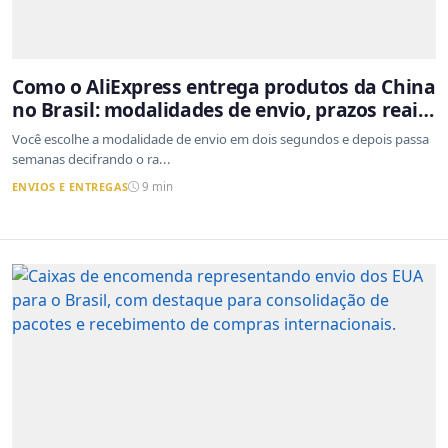
Como o AliExpress entrega produtos da China
no Brasil: modalidades de envio, prazos reais
e o que a Cainiao tem a ver com isso
Você escolhe a modalidade de envio em dois segundos e depois passa
semanas decifrando o ra...
ENVIOS E ENTREGAS
9 min