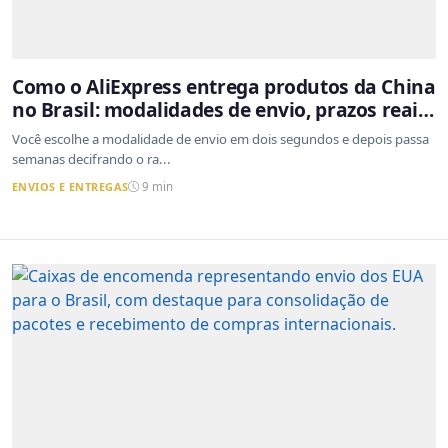
Como o AliExpress entrega produtos da China
no Brasil: modalidades de envio, prazos reais
e o que a Cainiao tem a ver com isso
Você escolhe a modalidade de envio em dois segundos e depois passa
semanas decifrando o ra...
ENVIOS E ENTREGAS
9 min