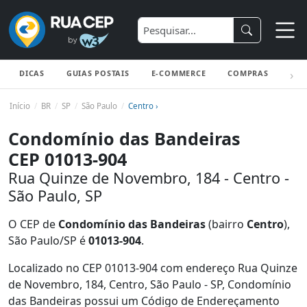
DICAS
GUIAS POSTAIS
E-COMMERCE
COMPRAS
ENV
Início
BR
SP
São Paulo
Centro ›
Condomínio das Bandeiras
CEP 01013-904
Rua Quinze de Novembro, 184 - Centro -
São Paulo, SP
O CEP de
Condomínio das Bandeiras
(bairro
Centro
),
São Paulo/SP é
01013-904
.
Localizado no CEP 01013-904 com endereço Rua Quinze
de Novembro, 184, Centro, São Paulo - SP, Condomínio
das Bandeiras possui um Código de Endereçamento