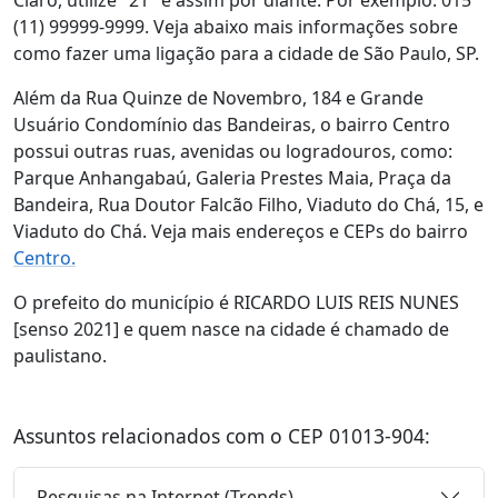
Claro, utilize "21" e assim por diante. Por exemplo: 015
(11) 99999-9999. Veja abaixo mais informações sobre
como fazer uma ligação para a cidade de São Paulo, SP.
Além da Rua Quinze de Novembro, 184 e Grande
Usuário Condomínio das Bandeiras, o bairro Centro
possui outras ruas, avenidas ou logradouros, como:
Parque Anhangabaú, Galeria Prestes Maia, Praça da
Bandeira, Rua Doutor Falcão Filho, Viaduto do Chá, 15, e
Viaduto do Chá. Veja mais endereços e CEPs do bairro
Centro.
O prefeito do município é RICARDO LUIS REIS NUNES
[senso 2021] e quem nasce na cidade é chamado de
paulistano.
Assuntos relacionados com o CEP 01013-904:
Pesquisas na Internet (Trends)