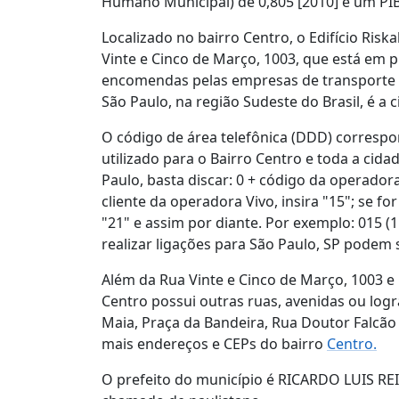
Humano Municipal) de 0,805 [2010] e um PIB 
Localizado no bairro Centro, o Edifício Ris
Vinte e Cinco de Março, 1003, que está em p
encomendas pelas empresas de transporte e
São Paulo, na região Sudeste do Brasil, é a 
O código de área telefônica (DDD) correspon
utilizado para o Bairro Centro e toda a cid
Paulo, basta discar: 0 + código da operador
cliente da operadora Vivo, insira "15"; se for 
"21" e assim por diante. Por exemplo: 015 
realizar ligações para São Paulo, SP podem 
Além da Rua Vinte e Cinco de Março, 1003 e 
Centro possui outras ruas, avenidas ou lo
Maia, Praça da Bandeira, Rua Doutor Falcão F
mais endereços e CEPs do bairro
Centro.
O prefeito do município é RICARDO LUIS RE