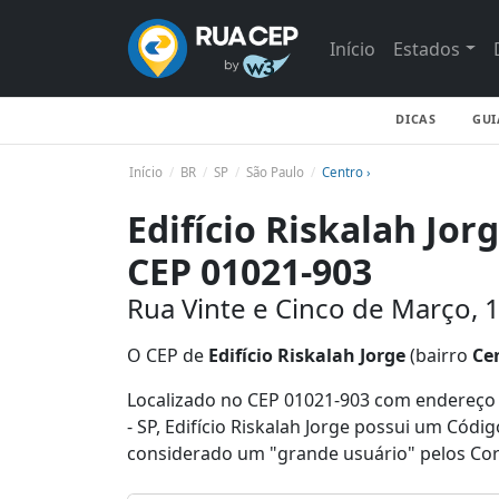
Início
Estados
DICAS
GUI
Início
BR
SP
São Paulo
Centro ›
Edifício Riskalah Jor
CEP 01021-903
Rua Vinte e Cinco de Março, 1
O CEP de
Edifício Riskalah Jorge
(bairro
Ce
Localizado no CEP 01021-903 com endereço R
- SP, Edifício Riskalah Jorge possui um Cód
considerado um "grande usuário" pelos Cor