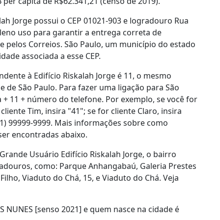
per capita de R$62.341,21 (censo de 2019).
kalah Jorge possui o CEP 01021-903 e logradouro Rua
leno uso para garantir a entrega correta de
 pelos Correios. São Paulo, um município do estado
cidade associada a esse CEP.
dente à Edifício Riskalah Jorge é 11, o mesmo
ade de São Paulo. Para fazer uma ligação para São
a + 11 + número do telefone. Por exemplo, se você for
cliente Tim, insira "41"; se for cliente Claro, insira
(11) 99999-9999. Mais informações sobre como
ser encontradas abaixo.
Grande Usuário Edifício Riskalah Jorge, o bairro
gradouros, como: Parque Anhangabaú, Galeria Prestes
ilho, Viaduto do Chá, 15, e Viaduto do Chá. Veja
IS NUNES [senso 2021] e quem nasce na cidade é