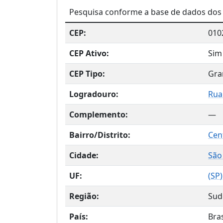
Pesquisa conforme a base de dados dos 
CEP:
010
CEP Ativo:
Sim
CEP Tipo:
Gra
Logradouro:
Rua
Complemento:
—
Bairro/Distrito:
Cen
Cidade:
São
UF:
(
SP
Região:
Sud
País:
Bras