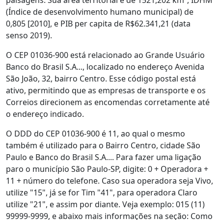
paisagens. Sua área territorial é de 1521,202 km², IDHM
(Índice de desenvolvimento humano municipal) de
0,805 [2010], e PIB per capita de R$62.341,21 (data
senso 2019).
O CEP 01036-900 está relacionado ao Grande Usuário
Banco do Brasil S.A..., localizado no endereço Avenida
São João, 32, bairro Centro. Esse código postal está
ativo, permitindo que as empresas de transporte e os
Correios direcionem as encomendas corretamente até
o endereço indicado.
O DDD do CEP 01036-900 é 11, ao qual o mesmo
também é utilizado para o Bairro Centro, cidade São
Paulo e Banco do Brasil S.A.... Para fazer uma ligação
paro o município São Paulo-SP, digite: 0 + Operadora +
11 + número do telefone. Caso sua operadora seja Vivo,
utilize "15", já se for Tim "41", para operadora Claro
utilize "21", e assim por diante. Veja exemplo: 015 (11)
99999-9999, e abaixo mais informações na seção: Como