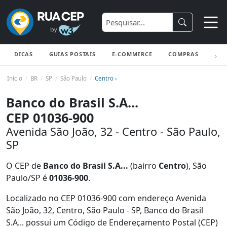
DICAS
GUIAS POSTAIS
E-COMMERCE
COMPRAS
ENV
Início
BR
SP
São Paulo
Centro ›
Banco do Brasil S.A...
CEP 01036-900
Avenida São João, 32 - Centro - São Paulo,
SP
O CEP de
Banco do Brasil S.A...
(bairro
Centro
), São
Paulo/SP é
01036-900
.
Localizado no CEP 01036-900 com endereço Avenida
São João, 32, Centro, São Paulo - SP, Banco do Brasil
S.A... possui um Código de Endereçamento Postal (CEP)