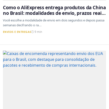
Como o AliExpress entrega produtos da China
no Brasil: modalidades de envio, prazos reais
e o que a Cainiao tem a ver com isso
Você escolhe a modalidade de envio em dois segundos e depois passa
semanas decifrando o ra...
ENVIOS E ENTREGAS
9 min