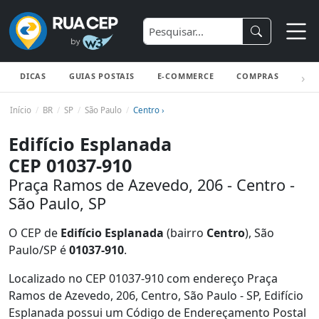
DICAS
GUIAS POSTAIS
E-COMMERCE
COMPRAS
ENV
Início
BR
SP
São Paulo
Centro ›
Edifício Esplanada
CEP 01037-910
Praça Ramos de Azevedo, 206 - Centro -
São Paulo, SP
O CEP de
Edifício Esplanada
(bairro
Centro
), São
Paulo/SP é
01037-910
.
Localizado no CEP 01037-910 com endereço Praça
Ramos de Azevedo, 206, Centro, São Paulo - SP, Edifício
Esplanada possui um Código de Endereçamento Postal