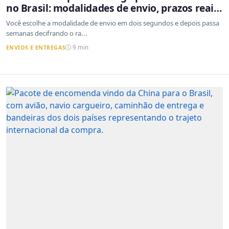
no Brasil: modalidades de envio, prazos reais
e o que a Cainiao tem a ver com isso
Você escolhe a modalidade de envio em dois segundos e depois passa
semanas decifrando o ra...
ENVIOS E ENTREGAS
9 min