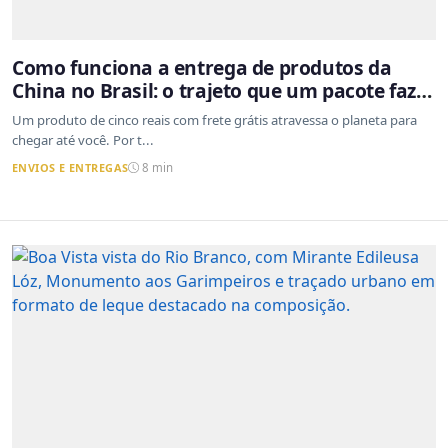
Como funciona a entrega de produtos da
China no Brasil: o trajeto que um pacote faz
do outro lado do mundo até a sua casa
Um produto de cinco reais com frete grátis atravessa o planeta para
chegar até você. Por t...
ENVIOS E ENTREGAS
8 min