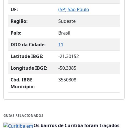
UF:
(
SP
) São Paulo
Região:
Sudeste
País:
Brasil
DDD da Cidade:
11
Latitude IBGE:
-21.30152
Longitude IBGE:
-50.3385
Cód. IBGE
3550308
Município:
GUIAS RELACIONADOS
Os bairros de Curitiba foram traçados