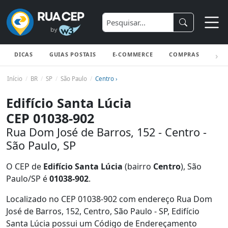
DICAS
GUIAS POSTAIS
E-COMMERCE
COMPRAS
ENV
Início
BR
SP
São Paulo
Centro ›
Edifício Santa Lúcia
CEP 01038-902
Rua Dom José de Barros, 152 - Centro -
São Paulo, SP
O CEP de
Edifício Santa Lúcia
(bairro
Centro
), São
Paulo/SP é
01038-902
.
Localizado no CEP 01038-902 com endereço Rua Dom
José de Barros, 152, Centro, São Paulo - SP, Edifício
Santa Lúcia possui um Código de Endereçamento