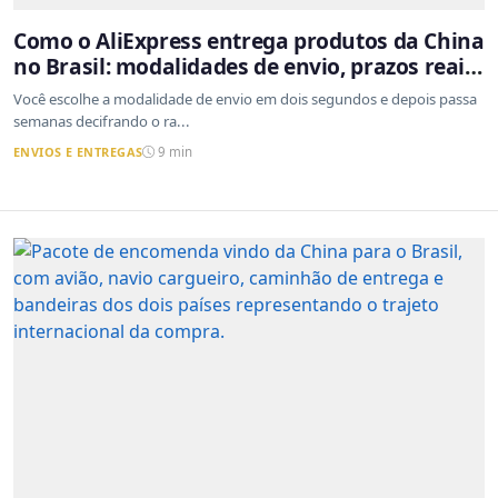
Como o AliExpress entrega produtos da China
no Brasil: modalidades de envio, prazos reais
e o que a Cainiao tem a ver com isso
Você escolhe a modalidade de envio em dois segundos e depois passa
semanas decifrando o ra...
ENVIOS E ENTREGAS
9 min