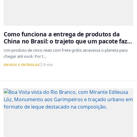
Como funciona a entrega de produtos da
China no Brasil: o trajeto que um pacote faz
do outro lado do mundo até a sua casa
Um produto de cinco reais com frete grátis atravessa o planeta para
chegar até você. Por t...
ENVIOS E ENTREGAS
8 min