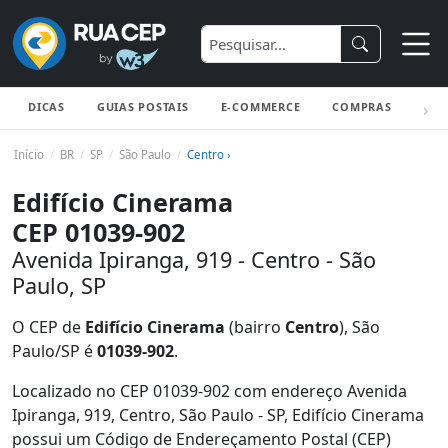
DICAS
GUIAS POSTAIS
E-COMMERCE
COMPRAS
ENV
Início
BR
SP
São Paulo
Centro ›
Edifício Cinerama
CEP 01039-902
Avenida Ipiranga, 919 - Centro - São
Paulo, SP
O CEP de
Edifício Cinerama
(bairro
Centro
), São
Paulo/SP é
01039-902
.
Localizado no CEP 01039-902 com endereço Avenida
Ipiranga, 919, Centro, São Paulo - SP, Edifício Cinerama
possui um Código de Endereçamento Postal (CEP)