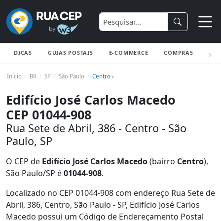
DICAS
GUIAS POSTAIS
E-COMMERCE
COMPRAS
ENV
Início
BR
SP
São Paulo
Centro ›
Edifício José Carlos Macedo
CEP 01044-908
Rua Sete de Abril, 386 - Centro - São
Paulo, SP
O CEP de
Edifício José Carlos Macedo
(bairro
Centro
),
São Paulo/SP é
01044-908
.
Localizado no CEP 01044-908 com endereço Rua Sete de
Abril, 386, Centro, São Paulo - SP, Edifício José Carlos
Macedo possui um Código de Endereçamento Postal