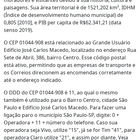
moradores e visitantes devido a sua história, cultura e
paisagens. Sua área territorial é de 1521,202 km², IDHM
(Índice de desenvolvimento humano municipal) de
0,805 [2010], e PIB per capita de R$62.341,21 (data
senso 2019).
O CEP 01044-908 está relacionado ao Grande Usuário
Edifício José Carlos Macedo, localizado no endereço Rua
Sete de Abril, 386, bairro Centro. Esse código postal
está ativo, permitindo que as empresas de transporte e
os Correios direcionem as encomendas corretamente
até o endereço indicado.
O DDD do CEP 01044-908 é 11, ao qual o mesmo
também é utilizado para o Bairro Centro, cidade São
Paulo e Edifício José Carlos Macedo. Para fazer uma
ligação paro o município São Paulo-SP, digite: 0 +
Operadora + 11 + número do telefone. Caso sua
operadora seja Vivo, utilize "15", já se for Tim "41", para
operadora Claro utilize "21", e assim por diante. Veja