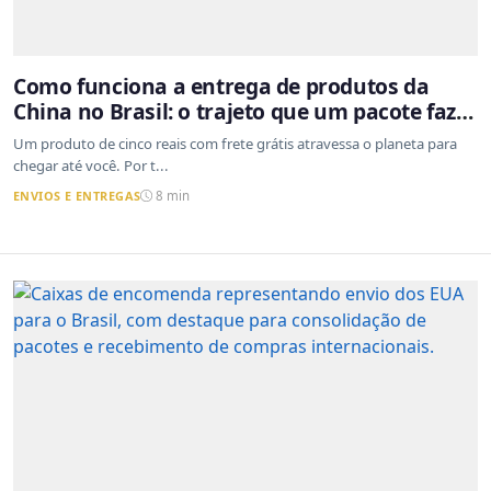
Como funciona a entrega de produtos da
China no Brasil: o trajeto que um pacote faz
do outro lado do mundo até a sua casa
Um produto de cinco reais com frete grátis atravessa o planeta para
chegar até você. Por t...
ENVIOS E ENTREGAS
8 min