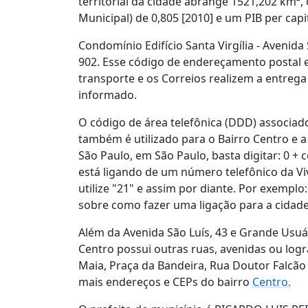
territorial da cidade abrange 1521,202 km
Municipal) de 0,805 [2010] e um PIB per cap
Condomínio Edifício Santa Virgília - Avenida
902. Esse código de endereçamento postal 
transporte e os Correios realizem a entre
informado.
O código de área telefônica (DDD) associado 
também é utilizado para o Bairro Centro e a
São Paulo, em São Paulo, basta digitar: 0 +
está ligando de um número telefônico da Vivo,
utilize "21" e assim por diante. Por exemplo
sobre como fazer uma ligação para a cidade
Além da Avenida São Luís, 43 e Grande Usuári
Centro possui outras ruas, avenidas ou lo
Maia, Praça da Bandeira, Rua Doutor Falcão F
mais endereços e CEPs do bairro
Centro.