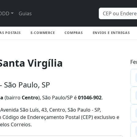
DDD
Guias
AS POSTAIS
E-COMMERCE
COMPRAS
ENVIOS E ENTREGAS
anta Virgília
Fe
- São Paulo, SP
ia
(bairro
Centro
), São Paulo/SP é
01046-902
.
enida São Luís, 43, Centro, São Paulo - SP,
um Código de Endereçamento Postal (CEP) exclusivo e
elos Correios.