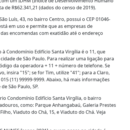
², com um IDHM (Índice de Desenvolvimento Humano
ita de R$62.341,21 (dados do censo de 2019).
 São Luís, 43, no bairro Centro, possui o CEP 01046-
está em uso e permite que as empresas de
ga das encomendas com exatidão até o endereço
à Condomínio Edifício Santa Virgília é o 11, que
 cidade de São Paulo. Para realizar uma ligação para
 código da operadora + 11 + número de telefone. Se
 insira "15"; se for Tim, utilize "41"; para a Claro,
: 015 (11) 99999-9999. Abaixo, há mais informações
 de São Paulo, SP.
o Condomínio Edifício Santa Virgília, o bairro
gradouros, como: Parque Anhangabaú, Galeria Prestes
ilho, Viaduto do Chá, 15, e Viaduto do Chá. Veja