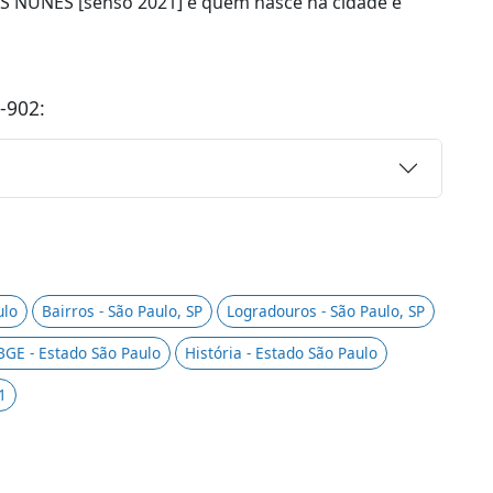
IS NUNES [senso 2021] e quem nasce na cidade é
-902:
ulo
Bairros - São Paulo, SP
Logradouros - São Paulo, SP
BGE - Estado São Paulo
História - Estado São Paulo
1