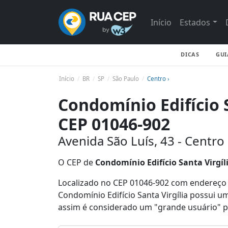
Início
Estados
DICAS
GUI
Início
BR
SP
São Paulo
Centro ›
Condomínio Edifício S
CEP 01046-902
Avenida São Luís, 43 - Centro 
O CEP de
Condomínio Edifício Santa Virgíl
Localizado no CEP 01046-902 com endereço Av
Condomínio Edifício Santa Virgília possui 
assim é considerado um "grande usuário" p