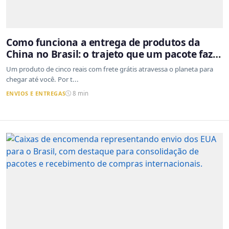
Como funciona a entrega de produtos da
China no Brasil: o trajeto que um pacote faz
do outro lado do mundo até a sua casa
Um produto de cinco reais com frete grátis atravessa o planeta para
chegar até você. Por t...
ENVIOS E ENTREGAS
8 min