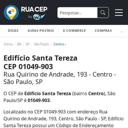
DICAS
GUIAS POSTAIS
E-COMMERCE
COMPRAS
ENV
Início
BR
SP
São Paulo
Centro ›
Edifício Santa Tereza
CEP 01049-903
Rua Quirino de Andrade, 193 - Centro -
São Paulo, SP
O CEP de
Edifício Santa Tereza
(bairro
Centro
), São
Paulo/SP é
01049-903
.
Localizado no CEP 01049-903 com endereço Rua
Quirino de Andrade, 193, Centro, São Paulo - SP, Edifício
Santa Tereza possui um Código de Endereçamento