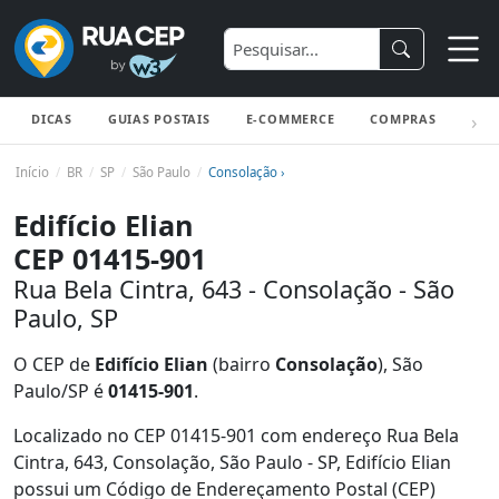
DICAS
GUIAS POSTAIS
E-COMMERCE
COMPRAS
ENV
Início
BR
SP
São Paulo
Consolação ›
Edifício Elian
CEP 01415-901
Rua Bela Cintra, 643 - Consolação - São
Paulo, SP
O CEP de
Edifício Elian
(bairro
Consolação
), São
Paulo/SP é
01415-901
.
Localizado no CEP 01415-901 com endereço Rua Bela
Cintra, 643, Consolação, São Paulo - SP, Edifício Elian
possui um Código de Endereçamento Postal (CEP)