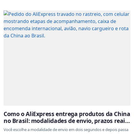
Como o AliExpress entrega produtos da China
no Brasil: modalidades de envio, prazos reais
e o que a Cainiao tem a ver com isso
Você escolhe a modalidade de envio em dois segundos e depois passa