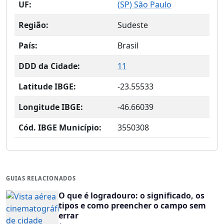
UF:
(
SP
) São Paulo
Região:
Sudeste
País:
Brasil
DDD da Cidade:
11
Latitude IBGE:
-23.55533
Longitude IBGE:
-46.66039
Cód. IBGE Município:
3550308
GUIAS RELACIONADOS
O que é logradouro: o significado, os
tipos e como preencher o campo sem
errar