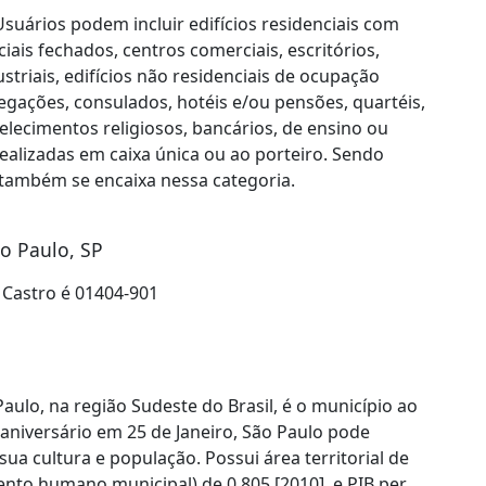
suários podem incluir edifícios residenciais com
ais fechados, centros comerciais, escritórios,
triais, edifícios não residenciais de ocupação
legações, consulados, hotéis e/ou pensões, quartéis,
abelecimentos religiosos, bancários, de ensino ou
ealizadas em caixa única ou ao porteiro. Sendo
) também se encaixa nessa categoria.
ão Paulo, SP
 Castro é 01404-901
aulo, na região Sudeste do Brasil, é o município ao
niversário em 25 de Janeiro, São Paulo pode
ua cultura e população. Possui área territorial de
nto humano municipal) de 0,805 [2010], e PIB per