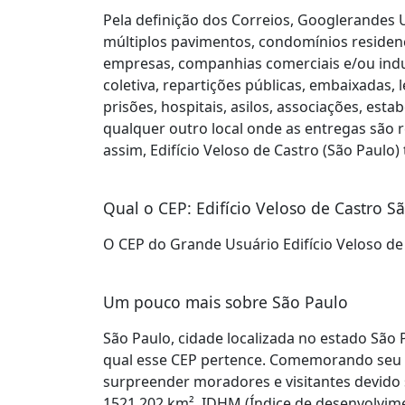
Pela definição dos Correios, Googlerandes U
múltiplos pavimentos, condomínios residenci
empresas, companhias comerciais e/ou indus
coletiva, repartições públicas, embaixadas, 
prisões, hospitais, asilos, associações, est
qualquer outro local onde as entregas são r
assim, Edifício Veloso de Castro (São Paulo
Qual o CEP: Edifício Veloso de Castro S
O CEP do Grande Usuário Edifício Veloso de
Um pouco mais sobre São Paulo
São Paulo, cidade localizada no estado São P
qual esse CEP pertence. Comemorando seu a
surpreender moradores e visitantes devido s
1521,202 km², IDHM (Índice de desenvolvime