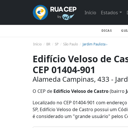
Início
Estados
DICAS
GUI
Início
BR
SP
São Paulo
Jardim Paulista ›
Edifício Veloso de Ca
CEP 01404-901
Alameda Campinas, 433 - Jardi
O CEP de
Edifício Veloso de Castro
(bairro
Localizado no CEP 01404-901 com endereço A
SP, Edifício Veloso de Castro possui um Cód
é considerado um "grande usuário" pelos C