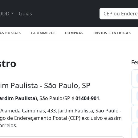
DDD
Guias
AS POSTAIS
E-COMMERCE
COMPRAS
ENVIOS E ENTREGAS
stro
Fe
m Paulista - São Paulo, SP
Jardim Paulista
), São Paulo/SP é
01404-901
.
lameda Campinas, 433, Jardim Paulista, São Paulo -
igo de Endereçamento Postal (CEP) exclusivo e assim
orreios.