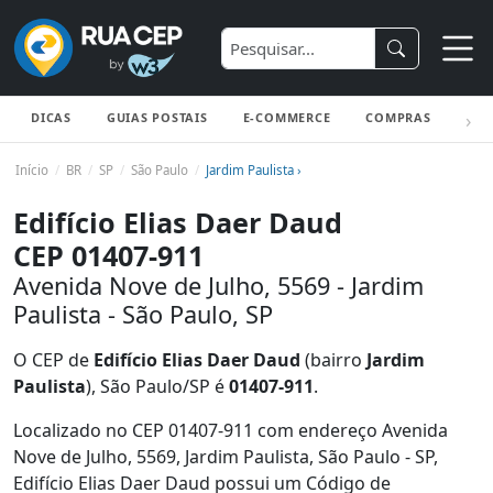
DICAS
GUIAS POSTAIS
E-COMMERCE
COMPRAS
ENV
Início
BR
SP
São Paulo
Jardim Paulista ›
Edifício Elias Daer Daud
CEP 01407-911
Avenida Nove de Julho, 5569 - Jardim
Paulista - São Paulo, SP
O CEP de
Edifício Elias Daer Daud
(bairro
Jardim
Paulista
), São Paulo/SP é
01407-911
.
Localizado no CEP 01407-911 com endereço Avenida
Nove de Julho, 5569, Jardim Paulista, São Paulo - SP,
Edifício Elias Daer Daud possui um Código de