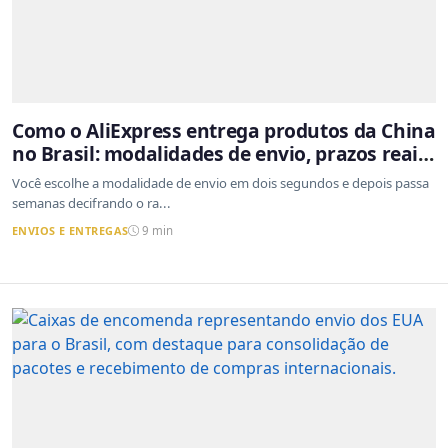
Como o AliExpress entrega produtos da China
no Brasil: modalidades de envio, prazos reais
e o que a Cainiao tem a ver com isso
Você escolhe a modalidade de envio em dois segundos e depois passa
semanas decifrando o ra...
ENVIOS E ENTREGAS
9 min