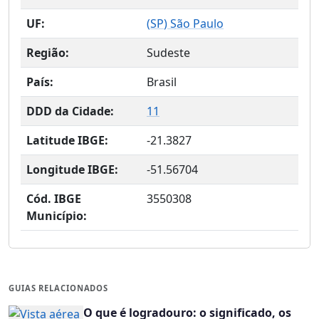
UF:
(
SP
) São Paulo
Região:
Sudeste
País:
Brasil
DDD da Cidade:
11
Latitude IBGE:
-21.3827
Longitude IBGE:
-51.56704
Cód. IBGE
3550308
Município:
GUIAS RELACIONADOS
O que é logradouro: o significado, os