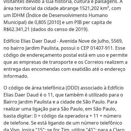
visitantes devido à sua história, cultura e paisagens. A
área territorial da cidade abrange 1521,202 km², com
um IDHM (Índice de Desenvolvimento Humano
Municipal) de 0,805 [2010] e um PIB per capita de
R$62.341,21 (dados do censo de 2019).
Edifício Elias Daer Daud - Avenida Nove de Julho, 5569,
no bairro Jardim Paulista, possui o CEP 01407-911. Esse
código de endereçamento postal está em uso e permite
que as empresas de transporte e os Correios realizem a
entrega das encomendas com exatidão até o endereço
informado.
O código de área telefônica (DDD) associado à Edifício
Elias Daer Daud é o 11, que também é utilizado para o
Bairro Jardim Paulista e a cidade de São Paulo. Para
realizar uma ligação para São Paulo, em São Paulo,
basta digitar: 0 + código da operadora + 11 + número
de telefone. Se está ligando de um número telefônico
da Vivo, insira "15"; se for Tim, utilize "41"; para a Claro,