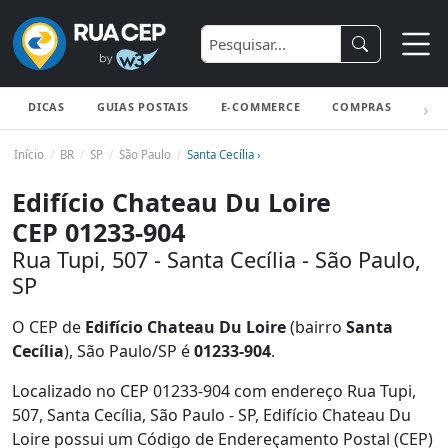
DICAS
GUIAS POSTAIS
E-COMMERCE
COMPRAS
ENV
Início
BR
SP
São Paulo
Santa Cecília ›
Edifício Chateau Du Loire
CEP 01233-904
Rua Tupi, 507 - Santa Cecília - São Paulo,
SP
O CEP de
Edifício Chateau Du Loire
(bairro
Santa
Cecília
), São Paulo/SP é
01233-904
.
Localizado no CEP 01233-904 com endereço Rua Tupi,
507, Santa Cecília, São Paulo - SP, Edifício Chateau Du
Loire possui um Código de Endereçamento Postal (CEP)