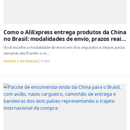
Como o AliExpress entrega produtos da China
no Brasil: modalidades de envio, prazos reais
e o que a Cainiao tem a ver com isso
Você escolhe a modalidade de envio em dois segundos e depois passa
semanas decifrando o ra...
ENVIOS E ENTREGAS
9 min