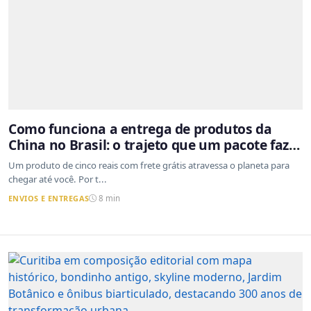
Como funciona a entrega de produtos da
China no Brasil: o trajeto que um pacote faz
do outro lado do mundo até a sua casa
Um produto de cinco reais com frete grátis atravessa o planeta para
chegar até você. Por t...
ENVIOS E ENTREGAS
8 min