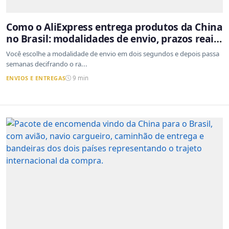
Como o AliExpress entrega produtos da China
no Brasil: modalidades de envio, prazos reais
e o que a Cainiao tem a ver com isso
Você escolhe a modalidade de envio em dois segundos e depois passa
semanas decifrando o ra...
ENVIOS E ENTREGAS
9 min