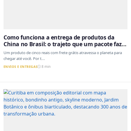
Como funciona a entrega de produtos da
China no Brasil: o trajeto que um pacote faz
do outro lado do mundo até a sua casa
Um produto de cinco reais com frete grátis atravessa o planeta para
chegar até você. Por t...
ENVIOS E ENTREGAS
8 min