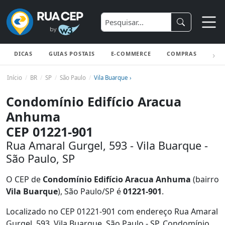
DICAS
GUIAS POSTAIS
E-COMMERCE
COMPRAS
ENV
Início
BR
SP
São Paulo
Vila Buarque ›
Condomínio Edifício Aracua
Anhuma
CEP 01221-901
Rua Amaral Gurgel, 593 - Vila Buarque -
São Paulo, SP
O CEP de
Condomínio Edifício Aracua Anhuma
(bairro
Vila Buarque
), São Paulo/SP é
01221-901
.
Localizado no CEP 01221-901 com endereço Rua Amaral
Gurgel, 593, Vila Buarque, São Paulo - SP, Condomínio